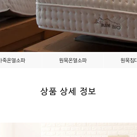
가죽온열소파
원목온열소파
원목침
상품 상세 정보