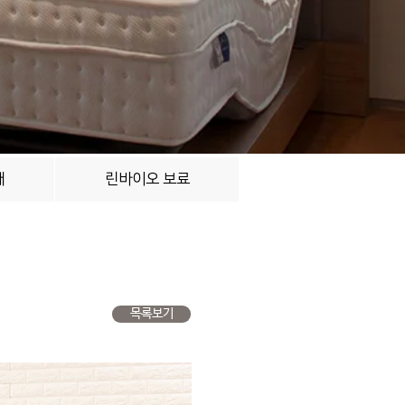
대
린바이오 보료
목록보기