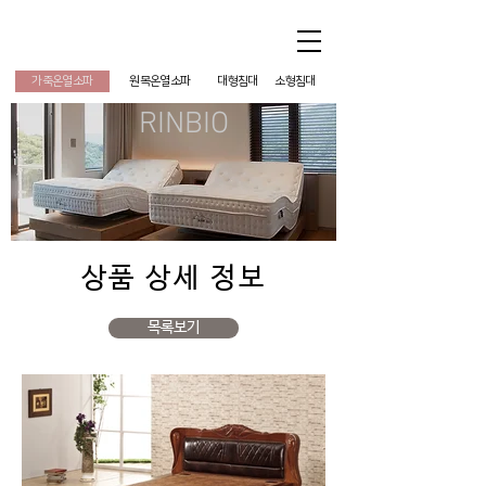
린바이오 RINBIO
가죽온열소파
원목온열소파
대형침대
소형침대
RINBIO
상품 상세 정보
목록보기